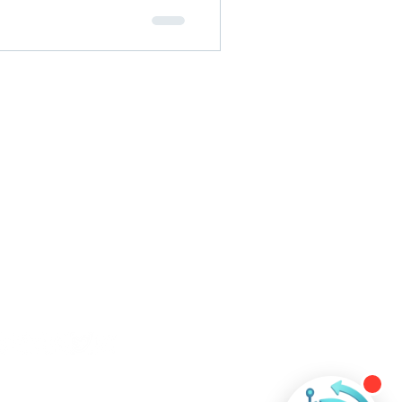
ntact Us
+60 11-3508 6484
contact@ever-technologies.com