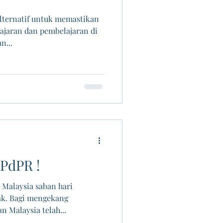
alternatif untuk memastikan
jaran dan pembelajaran di
n...
 PdPR !
 Malaysia saban hari
k. Bagi mengekang
n Malaysia telah...