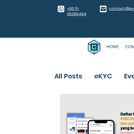
​+60 11-
contact@eve
35086484
HOME
CO
All Posts
eKYC
Ev