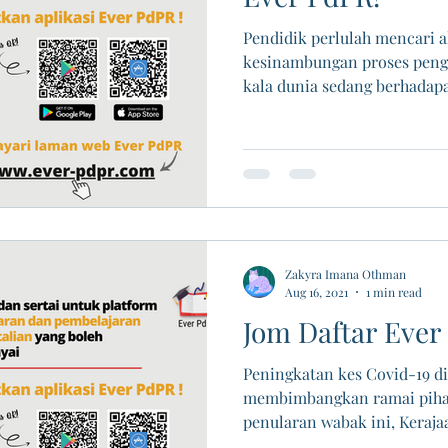
Pendidik perlulah mencari 
kesinambungan proses penga
kala dunia sedang berhadapa
Zakyra Imana Othman
Aug 16, 2021
1 min read
Jom Daftar Ever
Peningkatan kes Covid-19 di
membimbangkan ramai piha
penularan wabak ini, Kerajaa