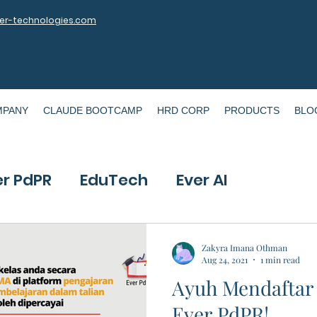
r-technologies.com
MPANY
CLAUDE BOOTCAMP
HRD CORP
PRODUCTS
BLO
er PdPR
EduTech
Ever AI
Zakyra Imana Othman
Aug 24, 2021
1 min read
Ayuh Mendaftar
Ever PdPR!