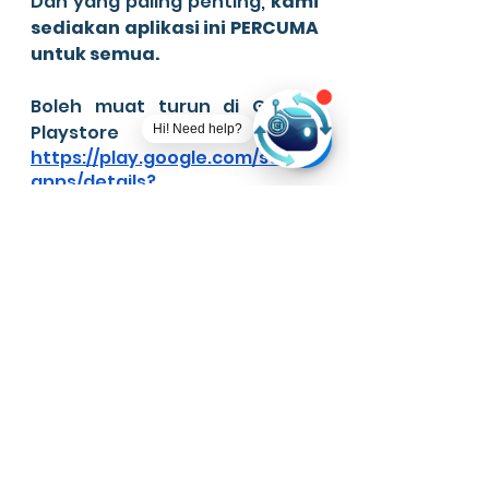
Dan yang paling penting, 
kami 
sediakan aplikasi ini PERCUMA 
untuk semua.
Boleh muat turun di Google 
Playstore
Hi! Need help?
https://play.google.com/store/
apps/details?
id=com.evertechnologies.pdpr
_apps.prod
atau di Apple Appstore
https://apps.apple.com/my/ap
p/ever-pdpr/id1560535480
Ever PdPR ni tidaklah sebegitu 
hebat lagi, namun setidak-
tidaknya mengurangkan 
beban di pundak guru-guru 