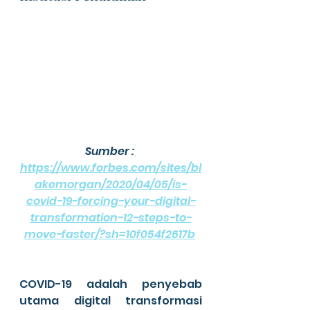
Sumber :
https://www.forbes.com/sites/bl
akemorgan/2020/04/05/is-
covid-19-forcing-your-digital-
transformation-12-steps-to-
move-faster/?sh=10f054f2617b
COVID-19 adalah penyebab 
utama digital transformasi 