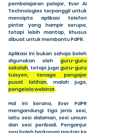
pembelajaran pelajar, Ever AI 
Technologies terpanggil untuk 
mencipta aplikasi telefon 
pintar yang hampir serupa, 
tetapi lebih mantap, khusus 
dibuat untuk membantu PdPR. 
Aplikasi ini bukan sahaja boleh 
digunakan oleh 
guru-guru 
sekolah
, tetapi juga 
guru-guru 
tuisyen, tenaga pengajar 
pusat latihan
, malah juga, 
pengelola webinar
.
Hal ini kerana, Ever PdPR 
mengandungi tiga jenis sesi, 
iaitu sesi dalaman, sesi umum 
dan sesi peribadi. Penganjur 
sesi boleh berkongsi pautan ke 