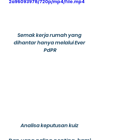
2a96093978/720p/mp4/file.mp4
Semak kerja rumah yang 
dihantar hanya melalui Ever 
PdPR
Analisa keputusan kuiz 