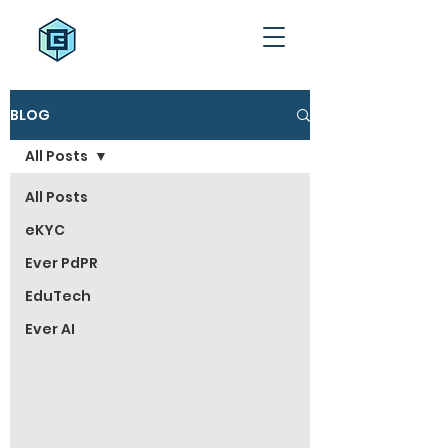
BLOG
All Posts
All Posts
eKYC
Ever PdPR
EduTech
Ever AI